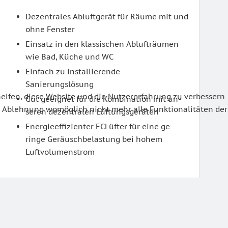
Dezentrales Abluftgerät für Räume mit und
ohne Fenster
Einsatz in den klassischen Ablufträumen
wie Bad, Küche und WC
Einfach zu installierende
Sanierungslösung
helfen, diese Website und die Nutzererfahrung zu verbessern
Gut geeignet für die Kombination mit un­
ner Ablehnung womöglich nicht mehr alle Funktionalitäten der
seren dezentralen Lüftungsgeräten
Energieeffizienter EC­Lüfter für eine ge­
ringe Geräuschbelastung bei hohem
Luftvolumenstrom