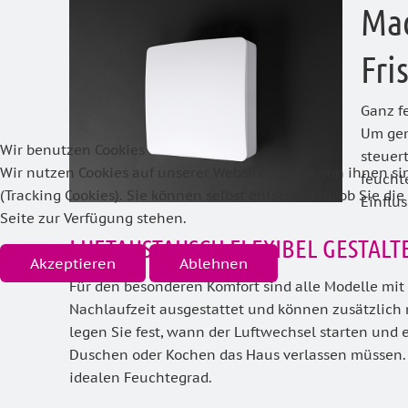
Mac
Fri
Ganz fe
Um gen
Wir benutzen Cookies
steuert
Wir nutzen Cookies auf unserer Website. Einige von ihnen si
feucht
(Tracking Cookies). Sie können selbst entscheiden, ob Sie d
Einflu
Seite zur Verfügung stehen.
LUFTAUSTAUSCH FLEXIBEL GESTALT
Akzeptieren
Ablehnen
Für den besonderen Komfort sind alle Modelle mi
Nachlaufzeit ausgestattet und können zusätzlich 
legen Sie fest, wann der Luftwechsel starten und 
Duschen oder Kochen das Haus verlassen müssen. 
idealen Feuchtegrad.