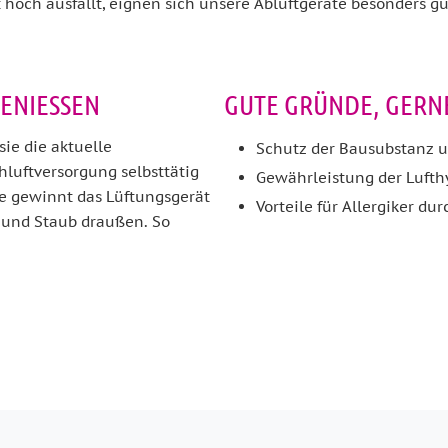
 hoch ausfällt, eignen sich unsere Abluftgeräte besonders gut
NIESSEN
GUTE GRÜNDE, GERNE
sie die aktuelle
Schutz der Bausubstanz 
hluftversorgung selbsttätig
Gewährleistung der Luft
me gewinnt das Lüftungsgerät
Vorteile für Allergiker dur
n und Staub draußen. So