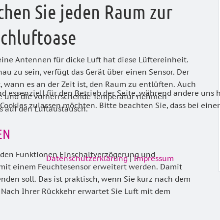
hen Sie jeden Raum zur
schluftoase
ine Antennen für dicke Luft hat diese Lüftereinheit.
au zu sein, verfügt das Gerät über einen Sensor. Der
, wann es an der Zeit ist, den Raum zu entlüften. Auch
nd essenziell für den Betrieb der Seite, während andere uns 
e und die vorherrschende Temperatur nehmen
ie Cookies zulassen möchten. Bitte beachten Sie, dass bei ei
ss auf den Luftaustausch.
EN
t den Funktionen Einschaltverzögerung und
Datenschutzerklärung
|
Impressum
mit einem Feuchtesensor erwei­tert werden. Damit
enden soll. Das ist praktisch, wenn Sie kurz nach dem
Nach Ihrer Rückkehr erwartet Sie Luft mit dem