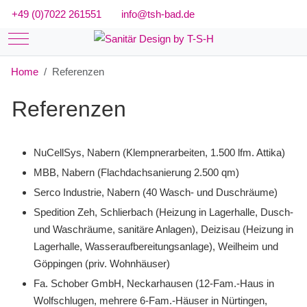
+49 (0)7022 261551
info@tsh-bad.de
Mobile Menu Toggle
Home
Referenzen
Referenzen
NuCellSys, Nabern (Klempnerarbeiten, 1.500 lfm. Attika)
MBB, Nabern (Flachdachsanierung 2.500 qm)
Serco Industrie, Nabern (40 Wasch- und Duschräume)
Spedition Zeh, Schlierbach (Heizung in Lagerhalle, Dusch-
und Waschräume, sanitäre Anlagen), Deizisau (Heizung in
Lagerhalle, Wasseraufbereitungsanlage), Weilheim und
Göppingen (priv. Wohnhäuser)
Fa. Schober GmbH, Neckarhausen (12-Fam.-Haus in
Wolfschlugen, mehrere 6-Fam.-Häuser in Nürtingen,