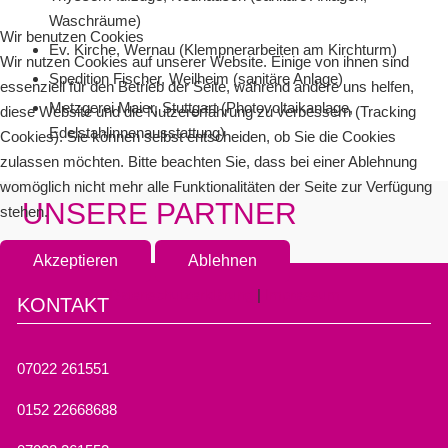
Waschräume)
Wir benutzen Cookies
Ev. Kirche, Wernau (Klempnerarbeiten am Kirchturm)
Wir nutzen Cookies auf unserer Website. Einige von ihnen sind
Spedition Fischer, Weilheim (sanitäre Anlage)
essenziell für den Betrieb der Seite, während andere uns helfen,
Metzgerei Maier, Stuttgart (Photovoltaikanlage,
diese Website und die Nutzererfahrung zu verbessern (Tracking
Edelstahlinnenausstattung)
Cookies). Sie können selbst entscheiden, ob Sie die Cookies
zulassen möchten. Bitte beachten Sie, dass bei einer Ablehnung
womöglich nicht mehr alle Funktionalitäten der Seite zur Verfügung
UNSERE PARTNER
stehen.
Akzeptieren
Ablehnen
Datenschutzerklärung
|
Impressum
KONTAKT
07022 261551
0152 22668688