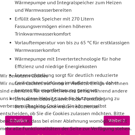
Wärmepumpe und Integralspeicher zum Heizen
und Warmwasserbereiten
Erfüllt dank Speicher mit 270 Litern
Fassungsvermögen einen höheren
Trinkwarmwasserkomfort
Vorlauftemperatur von bis zu 65 °C für erstklassigen
Warmwasserkomfort
Wärmepumpe mit Invertertechnologie für hohe
Effizienz und niedrige Energiekosten
Innenaufstellung sorgt für deutlich reduzierte
Wir benutzen Cookies
Geräuschentwicklung im Außenbereich, daher
Wir nutzen Cookies auf unserer Website. Einige von ihnen
bestens für enge Bebauung geeignet
sind essenziell für den Betrieb der Seite, während andere
uns helfen, diese Website und die Nutzererfahrung zu
Im Nachtmodus („Silent Mode“-Funktion)
verbessern (Tracking Cookies). Sie können selbst
Betriebsgeräusche weiter reduzierbar
entscheiden, ob Sie die Cookies zulassen möchten. Bitte
Vorheriger Beitrag: WPL 25 AC compact duo Set 2.1
Nächster Bei
Zurück
Weiter
beachten Sie, dass bei einer Ablehnung womöglich nicht
mehr alle Funktionalitäten der Seite zur Verfügung stehen.